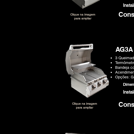
Insta
Cons
Clique na imagem
para ampliar
AG3A
3 Queimad
Termômetro
Bandeja co
Acendimen
Opções: 
Dime
Insta
Cons
Clique na imagem
para ampliar