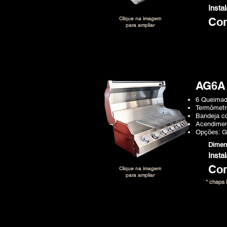
Insta
Clique na imagem
Con
para ampliar
AG6A
6 Queimad
Termômetro
Bandeja co
Acendimen
Opções: 
Dime
Insta
Con
Clique na imagem
para ampliar
* chapa l