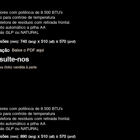
ores com potência de 8.500 BTU's
 para controle de temperatura
letora de resíduos com retirada frontal.
to automático a pilha AA
Gás GLP ou NATURAL
nsões
: 740
x 510
x 570
(mm)
(larg)
(alt)
(prof)
lação
Baixe o PDF aqui
sulte-nos
isa (foto) vendida à parte
ores com potência de 8.500 BTU's
 para controle de temperatura
letora de resíduos com retirada frontal.
to automático a pilha AA
Gás GLP ou NATURAL
nsões
: 890
x 510
x 570
(mm)
(larg)
(alt)
(prof)