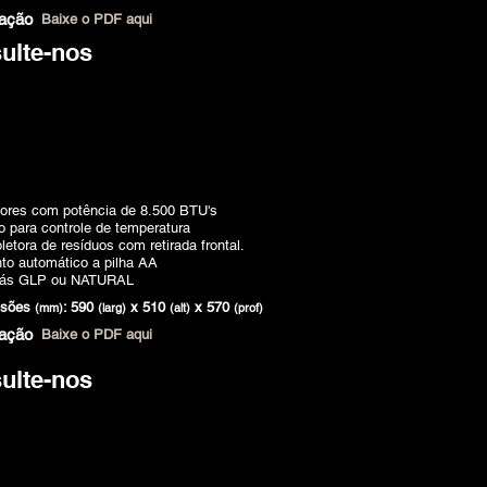
lação
Baixe o PDF aqui
ulte-nos
ores com potência de 8.500 BTU's
 para controle de temperatura
letora de resíduos com retirada frontal.
to automático a pilha AA
Gás GLP ou NATURAL
nsões
: 590
x 510
x 570
(mm)
(larg)
(alt)
(prof)
lação
Baixe o PDF aqui
ulte-nos