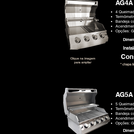
AG4A
4 Queimad
Termômetro
Bandeja co
Acendimen
Opções: 
Dime
Insta
Con
Clique na imagem
para ampliar
* chapa l
AG5A
5 Queimad
Termômetro
Bandeja co
Acendimen
Opções: 
Dime