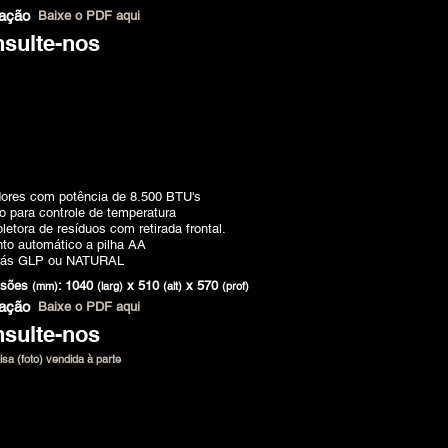
lação
Baixe o PDF aqui
sulte-nos
ores com potência de 8.500 BTU's
 para controle de temperatura
letora de resíduos com retirada frontal.
to automático a pilha AA
Gás GLP ou NATURAL
nsões
: 1040
x 510
x 570
(mm)
(larg)
(alt)
(prof)
lação
Baixe o PDF aqui
sulte-nos
isa (foto) vendida à parte