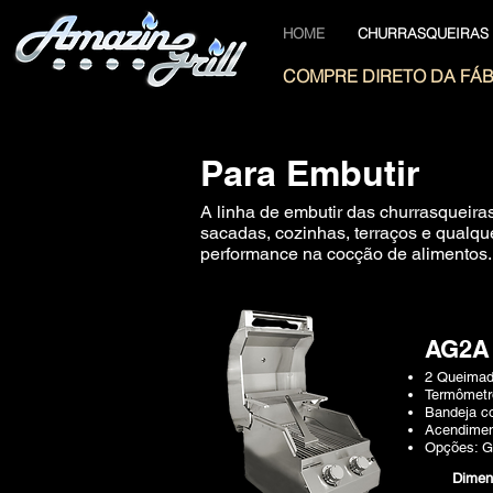
HOME
CHURRASQUEIRAS
COMPRE DIRETO DA FÁB
Para Embutir
A linha de embutir das churrasqueira
sacadas, cozinhas, terraços e qualqu
performance na cocção de alimentos.
AG2A
2 Queimad
Termômetro
Bandeja co
Acendimen
Opções: 
Dime